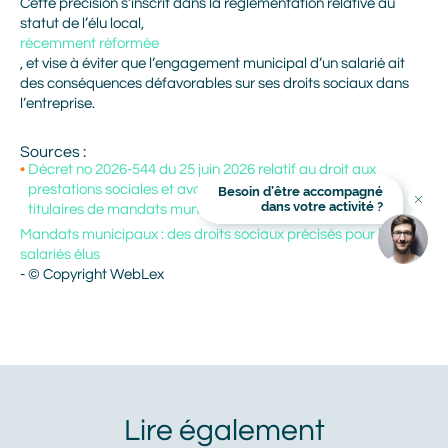
Cette précision s’inscrit dans la réglementation relative au
statut de l’élu local,
récemment réformée
Nom
, et vise à éviter que l’engagement municipal d’un salarié ait
des conséquences défavorables sur ses droits sociaux dans
l’entreprise.
Adresse mail
Sources :
Décret no 2026-544 du 25 juin 2026 relatif au droit aux
prestations sociales et avantages sociaux des salariés
Besoin d’être accompagné
Titre
dans votre activité ?
titulaires de mandats municipaux
En cliquant sur Valider, vous avez lu et accepté la Politique
Image
Image
de protection des données personnelles Alliance Mozaik. Je
Mandats municipaux : des droits sociaux précisés pour les
communique mes coordonnées afin que Alliance Mozaik
m'informe des produits et services de Alliance Mozaik qui
salariés élus
peuvent me correspondre. Je sais que je peux demander à
Alliance Mozaik de cesser toute communication avec moi à
- © Copyright WebLex
tout moment. J'accepte de recevoir des messages
personnalisés de marketing via le courrier électronique de la
part de Alliance Mozaik.