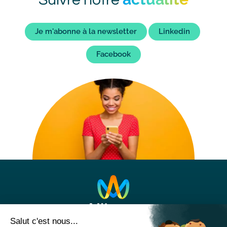
bot
Liens
Je m'abonne à la newsletter
Linkedin
bot
Facebook
Image
Image
bot