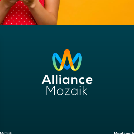
e Mozaik
Mentions l