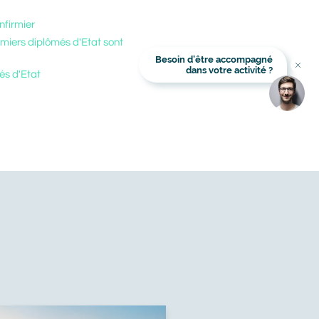
nfirmier
rmiers diplômés d'Etat sont
Besoin d’être accompagné
Titre
dans votre activité ?
més d'Etat
Image
Image