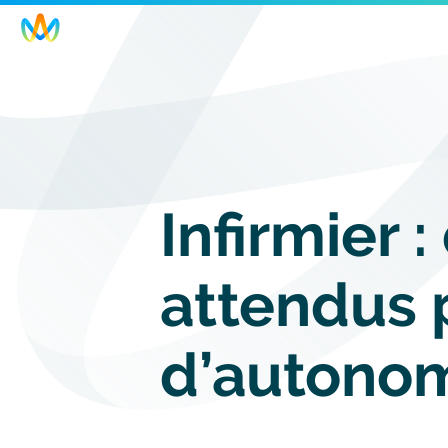
Skip
to
main
navigation
Infirmier :
attendus 
d’autono