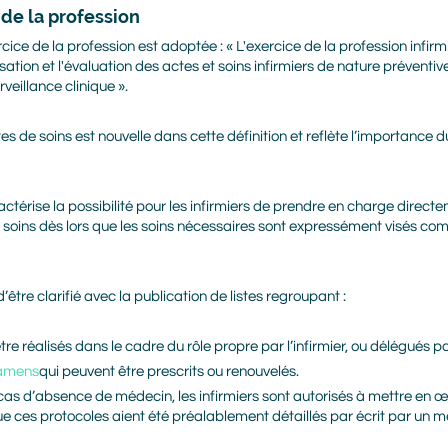
de la profession
rcice de la profession est adoptée : « L'exercice de la profession infirmi
nisation et l'évaluation des actes et soins infirmiers de nature préventive
rveillance clinique ».
tes de soins est nouvelle dans cette définition et reflète l’importance d
ctérise la possibilité pour les infirmiers de prendre en charge directem
 de soins dès lors que les soins nécessaires sont expressément visés c
d’être clarifié avec la publication de listes regroupant :
Prénom
Nom
tre réalisés dans le cadre du rôle propre par l’infirmier, ou délégués pa
xam
e
ns
qui peuvent être prescrits ou renouvelés.
Adresse mail
 cas d’absence de médecin, les infirmiers sont autorisés à mettre en 
ue ces protocoles aient été préalablement détaillés par écrit par un m