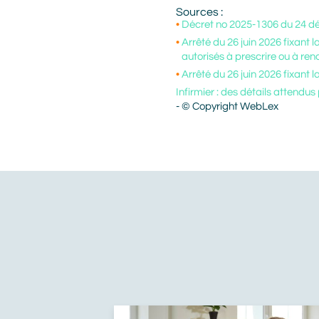
Sources :
Décret no 2025-1306 du 24 déc
Arrêté du 26 juin 2026 fixant 
autorisés à prescrire ou à ren
Arrêté du 26 juin 2026 fixant l
Infirmier : des détails attendu
- © Copyright WebLex
À