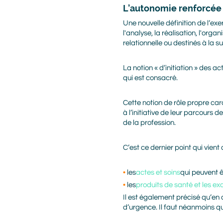
L’autonomie renforcée 
Une nouvelle définition de l’exe
l'analyse, la réalisation, l'orga
relationnelle ou destinés à la su
La notion « d’initiation » des ac
qui est consacré.
Cette notion de rôle propre cara
à l’initiative de leur parcours
de la profession.
C’est ce dernier point qui vient 
les
actes et soins
qui peuvent ê
les
produits de santé et les e
Il est également précisé qu’en
d’urgence. Il faut néanmoins q