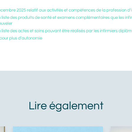
embre 2025 relatif aux activités et compétences de la profession d'i
En cliquant sur Valider, vous avez lu
et accepté la Politique de protection
la liste des produits de santé et examens complémentaires que les infi
des données personnelles Alliance
Mozaik. Je communique mes
ouveler
coordonnées afin que Alliance
Mozaik m'informe des produits et
a liste des actes et soins pouvant être réalisés par les infirmiers diplô
services de Alliance Mozaik qui
peuvent me correspondre. Je sais
s pour plus d’autonomie
que je peux demander à Alliance
Mozaik de cesser toute
communication avec moi à tout
moment. J'accepte de recevoir des
messages personnalisés de
marketing via le courrier
électronique de la part de Alliance
Mozaik.