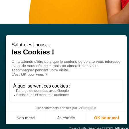
Nos réseaux sociaux
Titre
RS
Liens
RS
Tous droits réservés © 2021 Allianc
Texte