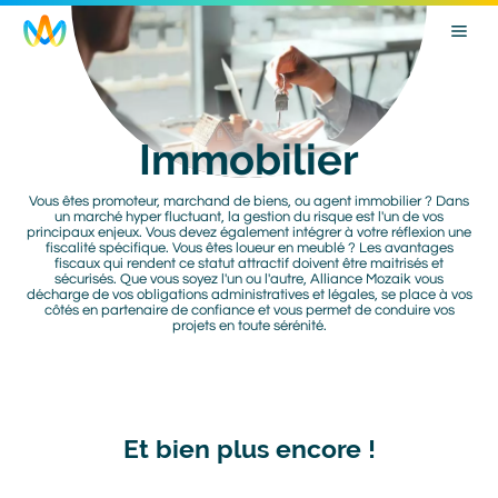
Skip
Image
Image
header
to
main
navigation
Immobilier
Titre
page
Vous êtes promoteur, marchand de biens, ou agent immobilier ? Dans
Texte
un marché hyper fluctuant, la gestion du risque est l'un de vos
intro
principaux enjeux. Vous devez également intégrer à votre réflexion une
fiscalité spécifique. Vous êtes loueur en meublé ? Les avantages
fiscaux qui rendent ce statut attractif doivent être maitrisés et
sécurisés. Que vous soyez l'un ou l'autre, Alliance Mozaik vous
décharge de vos obligations administratives et légales, se place à vos
côtés en partenaire de confiance et vous permet de conduire vos
projets en toute sérénité.
Et bien plus encore !