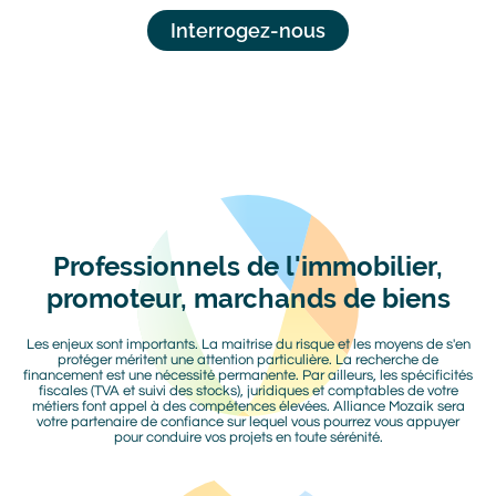
Interrogez-nous
Image
Image
Paragraphes
Professionnels de l'immobilier,
Titre
activité
promoteur, marchands de biens
Les enjeux sont importants. La maitrise du risque et les moyens de s'en
Texte
protéger méritent une attention particulière. La recherche de
financement est une nécessité permanente. Par ailleurs, les spécificités
fiscales (TVA et suivi des stocks), juridiques et comptables de votre
métiers font appel à des compétences élevées. Alliance Mozaik sera
votre partenaire de confiance sur lequel vous pourrez vous appuyer
pour conduire vos projets en toute sérénité.
Image
Image