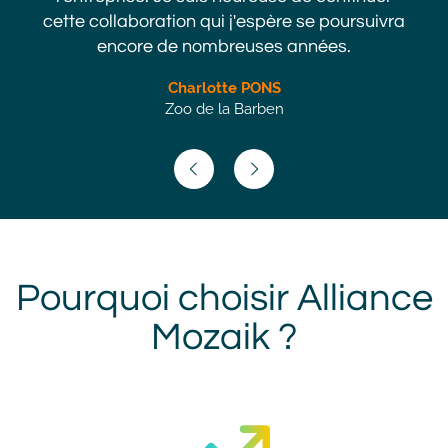
cette collaboration qui j'espère se poursuivra
encore de nombreuses années.
Charlotte PONS
Zoo de la Barben
Pourquoi
choisir
Pourquoi
Image
Image
choisir