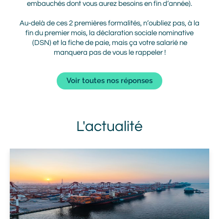
sommes en capacité de vous accompagner sur ce sujet.
embauchés dont vous aurez besoins en fin d’année).
social, votre forme juridique, votre communication,
1er juillet 2024 …
laissez-vous porter, nous sommes là pour vous permettre
Nous le ferons avec notre agence de communication
Au-delà de ces 2 premières formalités, n’oubliez pas, à la
partenaire, sélectionnée pour ses compétences, sa
d’optimiser votre projet de création !
Voir toutes nos réponses
fin du premier mois, la déclaration sociale nominative
disponibilité et ses tarifs adaptés à votre projet.
(DSN) et la fiche de paie, mais ça votre salarié ne
Voir toutes nos réponses
manquera pas de vous le rappeler !
Voir toutes nos réponses
Voir toutes nos réponses
L'actualité
Titre
actualité
Vue
actualité