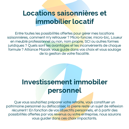
Locations saisonnières et
Titre
immobilier locatif
Entre toutes les possibilités offertes pour gérer mes locations
Texte
saisonnières, comment m'y retrouver ? Micro-foncier, micro-bic, Loueur
en meublé professionnel ou non, nom propre, SCI ou autres formes
juridiques ? Quels sont les avantages et les inconvénients de chaque
formule ? Alliance Mozaik vous guide dans vos choix et vous soulage
de la gestion de votre fiscalité.
Image
Image
Investissement immobiler
Titre
personnel
Que vous souhaitiez préparer votre retraite, vous constituer un
Texte
patrimoine personnel ou défiscaliser, la pierre reste un sujet de réflexion
récurrent ! En fonction de vos objectifs personnels, et à partir des
possibilités offertes par vos revenus ou votre entreprise, nous saurons
vous guider dans ces choix impactants.