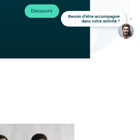
Lien
Découvrir
Besoin d’être accompagné
Titre
dans votre activité ?
Image
Image