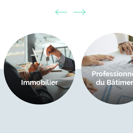
ge
Image
Professionn
Immobilier
du Bâtime