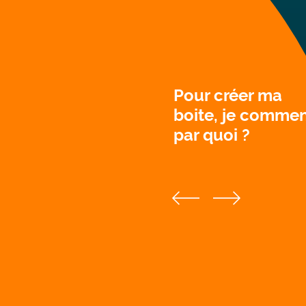
Titre
Pour créer ma
boite, je comme
par quoi ?