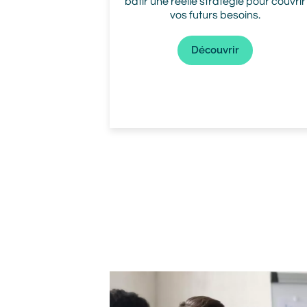
bâtir une réelle stratégie pour couvrir
vos futurs besoins.
Lien
Découvrir
Vue
groupe
Image