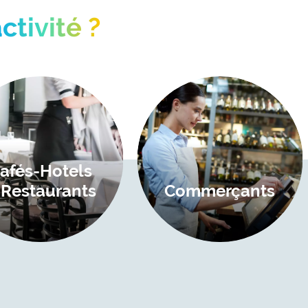
ctivité ?
Image
Ima
afés-Hotels
 Restaurants
Commerçants