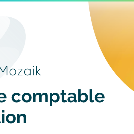
Image
Image
header
se comptable
ion