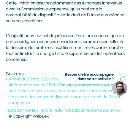
Cette limitation résulte notamment des échanges intervenus
avec la Commission européenne, qui a confirmé la
Prénom
compatibilité du dispositif avec le droit de l'Union européenne
sous ces conditions.
Nom
L'objectif poursuivi est de préserver l'équilibre économique de
certaines lignes aériennes considérées comme essentielles à
la desserte de territoires insuffisamment reliés par le marché,
tout en limitant la charge fiscale supportée par les opérateurs
Adresse mail
concernés.
Sources :
Besoin d’être accompagné
Titre
dans votre activité ?
Arrêté du 13 mai 2026 pris en application du 11° de l'article 37
En cliquant sur Valider, vous avez lu et accepté la Politique
Image
Image
de protection des données personnelles Alliance Mozaik. Je
de l'ordonnance no 2021-1843 du 22 décembre 2021 portant
communique mes coordonnées afin que Alliance Mozaik
partie législative du code des impositions sur les biens et
m'informe des produits et services de Alliance Mozaik qui
peuvent me correspondre. Je sais que je peux demander à
services et transposant diverses normes du droit de l'Union
Alliance Mozaik de cesser toute communication avec moi à
tout moment. J'accepte de recevoir des messages
européenne
personnalisés de marketing via le courrier électronique de la
part de Alliance Mozaik.
Transport aérien : le tarif réduit de solidarité prend son envol
- © Copyright WebLex