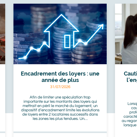
Mozaik.
Encadrement des loyers : une
Caut
année de plus
l’e
31/07/2026
Afin de limiter une spéculation trop
importante sur les montants des loyers qui
Lorsq
mettrait en péril le marché du logement, un
cau
dispositif d’encadrement limite les évolutions
prof
de loyers entre 2 locataires successifs dans
caractè
les zones les plus tendues. Un…
au regar
lorsque