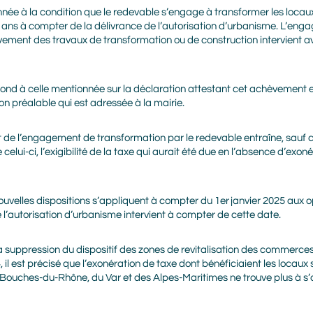
née à la condition que le redevable s’engage à transformer les loca
4 ans à compter de la délivrance de l’autorisation d’urbanisme. L’en
ement des travaux de transformation ou de construction intervient ava
nd à celle mentionnée sur la déclaration attestant cet achèvement e
ion préalable qui est adressée à la mairie.
ect de l’engagement de transformation par le redevable entraîne, sauf
elui-ci, l’exigibilité de la taxe qui aurait été due en l’absence d’exoné
 nouvelles dispositions s’appliquent à compter du 1er janvier 2025 aux
e l’autorisation d’urbanisme intervient à compter de cette date.
a suppression du dispositif des zones de revitalisation des commerces
4, il est précisé que l’exonération de taxe dont bénéficiaient les loca
ouches-du-Rhône, du Var et des Alpes-Maritimes ne trouve plus à s’ap