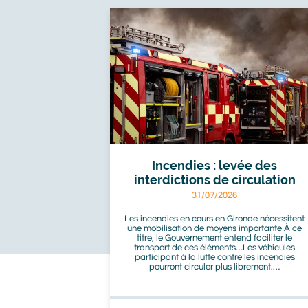
À
voir
aussi
Incendies : levée des
interdictions de circulation
31/07/2026
Les incendies en cours en Gironde nécessitent
une mobilisation de moyens importante À ce
titre, le Gouvernement entend faciliter le
transport de ces éléments…Les véhicules
participant à la lutte contre les incendies
pourront circuler plus librement.…