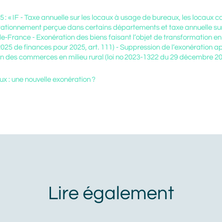
25 : « IF - Taxe annuelle sur les locaux à usage de bureaux, les locaux
tationnement perçue dans certains départements et taxe annuelle sur
e-France - Exonération des biens faisant l’objet de transformation en
 2025 de finances pour 2025, art. 111) - Suppression de l’exonération a
Prénom
Nom
ion des commerces en milieu rural (loi no 2023-1322 du 29 décembre 20
ux : une nouvelle exonération ?
Adresse mail
En cliquant sur Valider, vous avez lu
et accepté la Politique de protection
des données personnelles Alliance
Mozaik. Je communique mes
coordonnées afin que Alliance
Mozaik m'informe des produits et
services de Alliance Mozaik qui
peuvent me correspondre. Je sais
que je peux demander à Alliance
Mozaik de cesser toute
communication avec moi à tout
moment. J'accepte de recevoir des
messages personnalisés de
marketing via le courrier
électronique de la part de Alliance