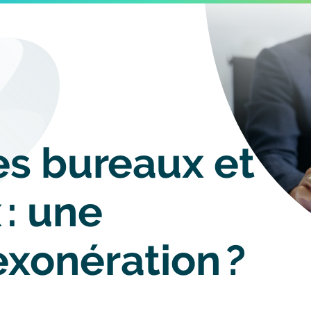
Image
es bureaux et
 : une
exonération ?