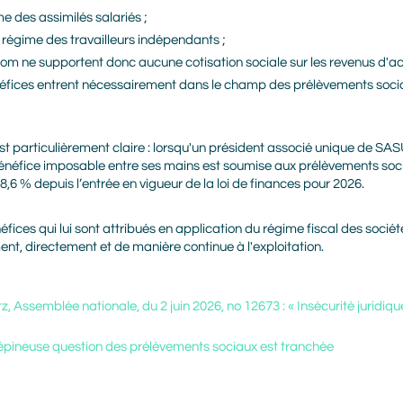
ime des assimilés salariés ;
u régime des travailleurs indépendants ;
nom ne supportent donc aucune cotisation sociale sur les revenus d'act
éfices entrent nécessairement dans le champ des prélèvements socia
t particulièrement claire : lorsqu'un président associé unique de SAS
 bénéfice imposable entre ses mains est soumise aux prélèvements soci
8,6 % depuis l’entrée en vigueur de la loi de finances pour 2026.
Prénom
Nom
éfices qui lui sont attribués en application du régime fiscal des soc
ment, directement et de manière continue à l'exploitation.
Adresse mail
, Assemblée nationale, du 2 juin 2026, no 12673 : « Insécurité juridi
 l’épineuse question des prélèvements sociaux est tranchée
En cliquant sur Valider, vous avez lu
et accepté la Politique de protection
des données personnelles Alliance
Mozaik. Je communique mes
coordonnées afin que Alliance