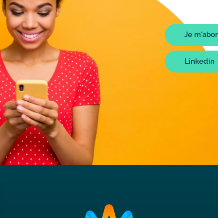
Liens
Je m'abon
bot
Linkedin