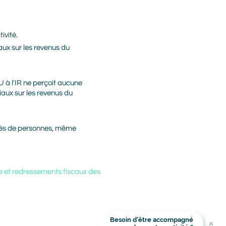
ivité.
ux sur les revenus du
U à l'IR ne perçoit aucune
aux sur les revenus du
iétés de personnes, même
que et redressements fiscaux des
Besoin d’être accompagné
Titre