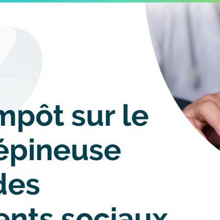
Image
mpôt sur le
’épineuse
des
nts sociaux