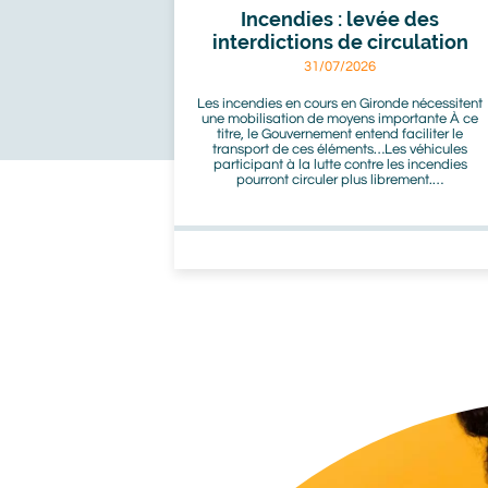
Incendies : levée des
interdictions de circulation
31/07/2026
Les incendies en cours en Gironde nécessitent
une mobilisation de moyens importante À ce
titre, le Gouvernement entend faciliter le
transport de ces éléments…Les véhicules
participant à la lutte contre les incendies
pourront circuler plus librement.…
Image
Image
bot