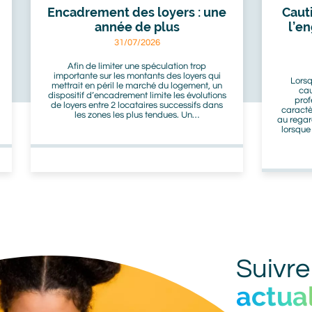
Encadrement des loyers : une
Caut
année de plus
l’e
31/07/2026
Afin de limiter une spéculation trop
importante sur les montants des loyers qui
Lorsq
mettrait en péril le marché du logement, un
cau
dispositif d’encadrement limite les évolutions
prof
de loyers entre 2 locataires successifs dans
caractè
les zones les plus tendues. Un…
au regar
lorsque
Titre
Suivre
actual
bot