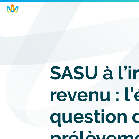
Skip
to
main
navigation
SASU à l’i
revenu : l
question 
prélèveme