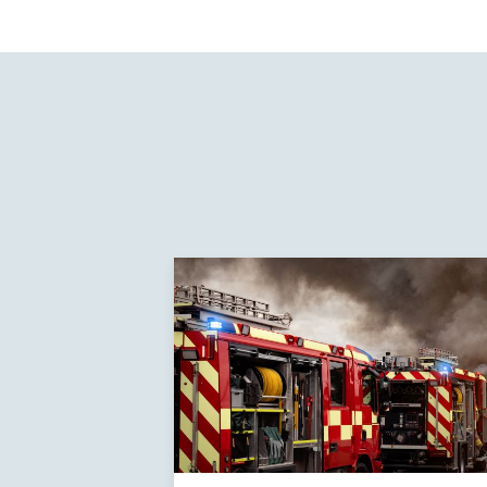
À
voir
aussi