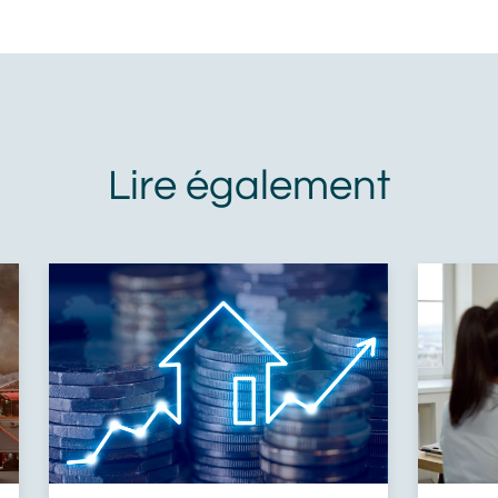
Mozaik m'informe des produits et
services de Alliance Mozaik qui
peuvent me correspondre. Je sais
que je peux demander à Alliance
Mozaik de cesser toute
communication avec moi à tout
moment. J'accepte de recevoir des
messages personnalisés de
marketing via le courrier
électronique de la part de Alliance
Mozaik.