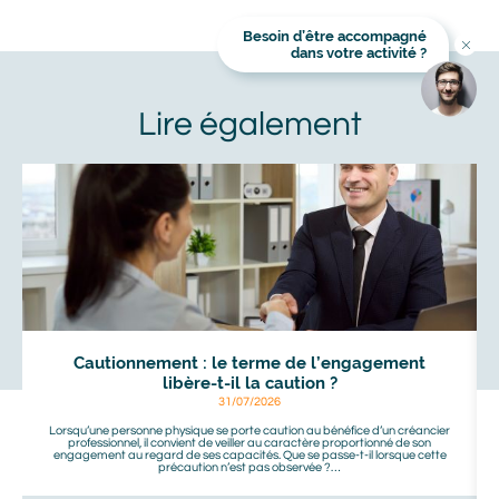
Besoin d’être accompagné
Titre
dans votre activité ?
En cliquant sur Valider, vous avez lu et accepté la Politique
Image
Image
de protection des données personnelles Alliance Mozaik. Je
communique mes coordonnées afin que Alliance Mozaik
m'informe des produits et services de Alliance Mozaik qui
peuvent me correspondre. Je sais que je peux demander à
Alliance Mozaik de cesser toute communication avec moi à
tout moment. J'accepte de recevoir des messages
personnalisés de marketing via le courrier électronique de la
part de Alliance Mozaik.
À
voir
aussi
Cautionnement : le terme de l’engagement
libère-t-il la caution ?
31/07/2026
Lorsqu’une personne physique se porte caution au bénéfice d’un créancier
professionnel, il convient de veiller au caractère proportionné de son
engagement au regard de ses capacités. Que se passe-t-il lorsque cette
précaution n’est pas observée ?…