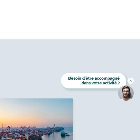
Besoin d’être accompagné
Titre
dans votre activité ?
Image
Image