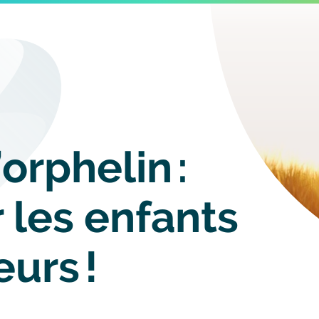
Image
orphelin :
 les enfants
eurs !