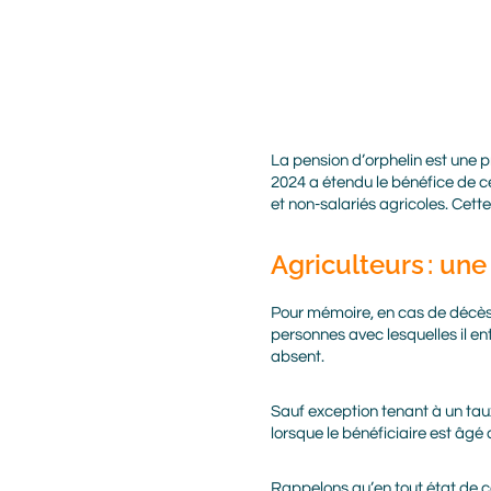
Body
La pension d’orphelin est une p
2024 a étendu le bénéfice de ce
et non-salariés agricoles. Cett
Agriculteurs : une
Pour mémoire, en cas de décès,
personnes avec lesquelles il ent
absent.
Sauf exception tenant à un taux
lorsque le bénéficiaire est âgé 
Rappelons qu’en tout état de ca