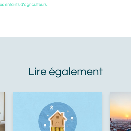
les enfants d’agriculteurs !
Prénom
Nom
Adresse mail
En cliquant sur Valider, vous avez lu
et accepté la Politique de protection
des données personnelles Alliance
Mozaik. Je communique mes
coordonnées afin que Alliance
Mozaik m'informe des produits et
services de Alliance Mozaik qui
peuvent me correspondre. Je sais
que je peux demander à Alliance
Mozaik de cesser toute
communication avec moi à tout
moment. J'accepte de recevoir des
messages personnalisés de
marketing via le courrier
électronique de la part de Alliance
Mozaik.