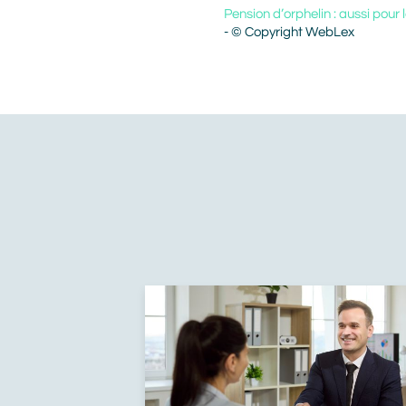
Pension d’orphelin : aussi pour 
- © Copyright WebLex
À
voir
aussi