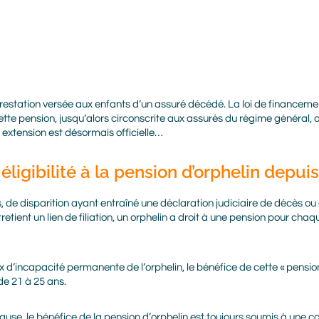
restation versée aux enfants d’un assuré décédé. La loi de financemen
tte pension, jusqu’alors circonscrite aux assurés du régime général, 
e extension est désormais officielle…
 éligibilité à la pension d’orphelin depui
 de disparition ayant entraîné une déclaration judiciaire de décès o
retient un lien de filiation, un orphelin a droit à une pension pour ch
 d’incapacité permanente de l’orphelin, le bénéfice de cette « pension
de 21 à 25 ans.
use, le bénéfice de la pension d’orphelin est toujours soumis à une c