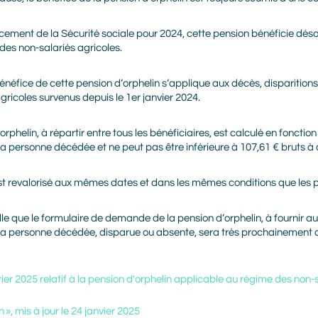
cement de la Sécurité sociale pour 2024, cette pension bénéficie d
 des non-salariés agricoles.
néfice de cette pension d’orphelin s’applique aux décès, disparitions
ricoles survenus depuis le 1er janvier 2024.
rphelin, à répartir entre tous les bénéficiaires, est calculé en foncti
à la personne décédée et ne peut pas être inférieure à 107,61 € bruts à
t revalorisé aux mêmes dates et dans les mêmes conditions que les pre
lle que le formulaire de demande de la pension d’orphelin, à fournir
de la personne décédée, disparue ou absente, sera très prochainement 
ier 2025 relatif à la pension d'orphelin applicable au régime des non-
 », mis à jour le 24 janvier 2025