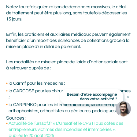
Notez toutefois qu’en raison de demandes massives, le délai
de traitement peut être plus long, sans toutefois dépasser les
15 jours.
Prénom
Enfin, les praticiens et auxiliaires médicaux peuvent également
bénéficier d’un report des échéances de cotisations grâce à la
mise en place d’un délai de paiement.
Nom
Les modalités de mise en place de l’aide d’action sociale sont
à retrouver auprès de :
Adresse mail
la Carmf pour les médecins ;
la CARCDSF pour les chirurgiens-dentistes ou sages-femmes
Besoin d’être accompagné
Titre
;
dans votre activité ?
En cliquant sur Valider, vous avez lu et accepté la Politique
Image
Image
la CARPIMKO pour les infirmiers libéraux, kinésithérapeutes,
de protection des données personnelles Alliance Mozaik. Je
communique mes coordonnées afin que Alliance Mozaik
orthophonistes, orthoptistes ou pédicures-podologues.
m'informe des produits et services de Alliance Mozaik qui
peuvent me correspondre. Je sais que je peux demander à
Sources :
Alliance Mozaik de cesser toute communication avec moi à
tout moment. J'accepte de recevoir des messages
Actualité de l’urssaf.fr « L’Urssaf et le CPSTI aux côtés des
personnalisés de marketing via le courrier électronique de la
entrepreneurs victimes des incendies et intempéries »,
part de Alliance Mozaik.
publiée le 20 août 2025