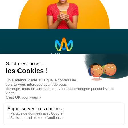
Nos réseaux sociaux
Titre
RS
Liens
RS
Suivre notre actualité
Titre
NL
Lien
Je m'abonne à la newsletter
NL