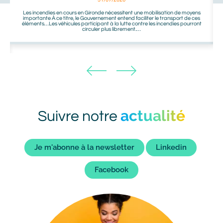
Les incendies en cours en Gironde nécessitent une mobilisation de moyens
importante À ce titre, le Gouvernement entend faciliter le transport de ces
éléments…Les véhicules participant à la lutte contre les incendies pourront
circuler plus librement.…
actualité
Titre
Suivre notre
bot
Liens
Je m'abonne à la newsletter
Linkedin
bot
Facebook
Image
Image
bot