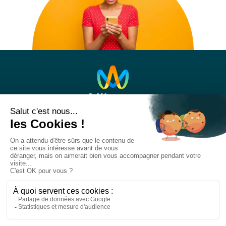
Nos réseaux sociaux
Titre
RS
Liens
RS
Suivre notre actualité
Titre
NL
Lien
Je m'abonne à la newsletter
NL