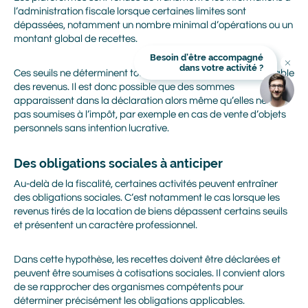
l’administration fiscale lorsque certaines limites sont
Adresse mail
dépassées, notamment un nombre minimal d’opérations ou un
montant global de recettes.
Besoin d’être accompagné
Titre
dans votre activité ?
En cliquant sur Valider, vous avez lu et accepté la Politique
Ces seuils ne déterminent toutefois pas le caractère imposable
Image
Image
de protection des données personnelles Alliance Mozaik. Je
des revenus. Il est donc possible que des sommes
communique mes coordonnées afin que Alliance Mozaik
m'informe des produits et services de Alliance Mozaik qui
apparaissent dans la déclaration alors même qu’elles ne sont
peuvent me correspondre. Je sais que je peux demander à
Alliance Mozaik de cesser toute communication avec moi à
pas soumises à l’impôt, par exemple en cas de vente d’objets
tout moment. J'accepte de recevoir des messages
personnels sans intention lucrative.
personnalisés de marketing via le courrier électronique de la
part de Alliance Mozaik.
Des obligations sociales à anticiper
Au-delà de la fiscalité, certaines activités peuvent entraîner
des obligations sociales. C’est notamment le cas lorsque les
revenus tirés de la location de biens dépassent certains seuils
et présentent un caractère professionnel.
Dans cette hypothèse, les recettes doivent être déclarées et
peuvent être soumises à cotisations sociales. Il convient alors
de se rapprocher des organismes compétents pour
déterminer précisément les obligations applicables.