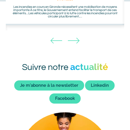
Les incendies en cours en Gironde nécessitent une mobilisation de moyens
importante À ce titre, le Gouvernement entend faciliter le transport de ces
éléments…Les véhicules participant à la lutte contre les incendies pourront
circuler plus librement.…
actualité
Titre
Suivre notre
bot
Liens
Je m'abonne à la newsletter
Linkedin
bot
Facebook
Image
Image
bot