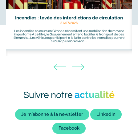
Incendies : levée des interdictions de circulation
31/07/2026
Les incendies en cours en Gironde nécessitent une mobilisation de moyens
importante À ce titre, le Gouvernement entend faciliter le transport de ces
éléments…Les véhicules participant à la lutte contre les incendies pourront
circuler plus librement.…
actualité
Titre
Suivre notre
bot
Liens
Je m'abonne à la newsletter
Linkedin
bot
Facebook