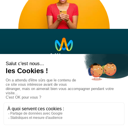
Nos réseaux sociaux
Titre
RS
Liens
RS
Suivre notre actualité
Titre
NL
Lien
Je m'abonne à la newsletter
NL