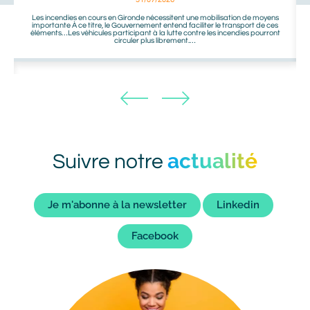
Les incendies en cours en Gironde nécessitent une mobilisation de moyens
importante À ce titre, le Gouvernement entend faciliter le transport de ces
éléments…Les véhicules participant à la lutte contre les incendies pourront
circuler plus librement.…
actualité
Titre
Suivre notre
bot
Liens
Je m'abonne à la newsletter
Linkedin
bot
Facebook
Image
Image
bot