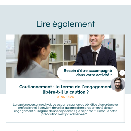
Prénom
Nom
À
voir
aussi
Adresse mail
Besoin d’être accompagné
Titre
dans votre activité ?
En cliquant sur Valider, vous avez lu et accepté la Politique
Image
Image
de protection des données personnelles Alliance Mozaik. Je
communique mes coordonnées afin que Alliance Mozaik
Cautionnement : le terme de l’engagement
m'informe des produits et services de Alliance Mozaik qui
peuvent me correspondre. Je sais que je peux demander à
libère-t-il la caution ?
Alliance Mozaik de cesser toute communication avec moi à
31/07/2026
tout moment. J'accepte de recevoir des messages
personnalisés de marketing via le courrier électronique de la
Lorsqu’une personne physique se porte caution au bénéfice d’un créancier
part de Alliance Mozaik.
professionnel, il convient de veiller au caractère proportionné de son
engagement au regard de ses capacités. Que se passe-t-il lorsque cette
précaution n’est pas observée ?…