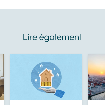
Adresse mail
En cliquant sur Valider, vous avez lu
et accepté la Politique de protection
des données personnelles Alliance
Mozaik. Je communique mes
coordonnées afin que Alliance
Mozaik m'informe des produits et
services de Alliance Mozaik qui
peuvent me correspondre. Je sais
que je peux demander à Alliance
Mozaik de cesser toute
communication avec moi à tout
moment. J'accepte de recevoir des
messages personnalisés de
marketing via le courrier
électronique de la part de Alliance
Mozaik.