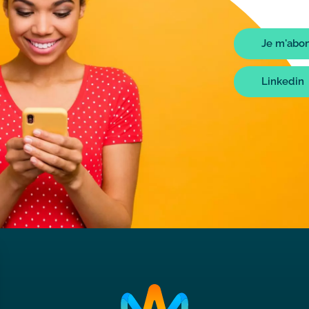
Liens
Je m'abon
bot
Linkedin