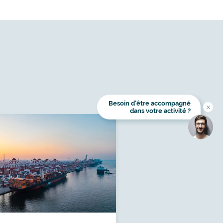
Besoin d’être accompagné
Titre
dans votre activité ?
Image
Image