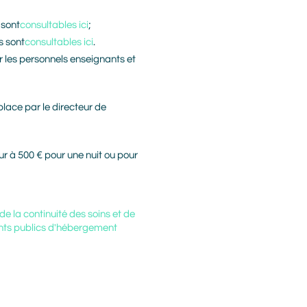
 sont
consultables ici
;
s sont
consultables ici
.
r les personnels enseignants et
place par le directeur de
r à 500 € pour une nuit ou pour
 de la continuité des soins et de
nts publics d'hébergement