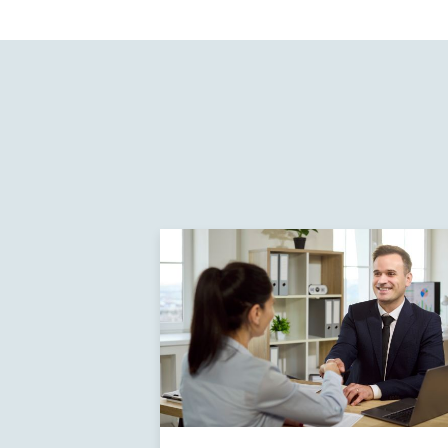
À
voir
aussi