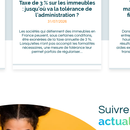
Taxe de 3 % sur les immeubles
: jusqu'où va la tolérance de
ma
l'administration ?
f
31/07/2026
Les sociétés qui détiennent des immeubles en
Dans
France peuvent, sous certaines conditions,
entre
être exonérées de la taxe annuelle de 3 %.
haus
Lorsqu'elles n'ont pas accompli les formalités
résult
nécessaires, une mesure de tolérance leur
aides ex
permet parfois de régulariser…
tran
Titre
Suivre
actual
bot