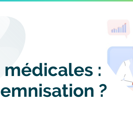
Image
 médicales :
demnisation ?