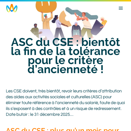
Skip
Image
to
main
navigation
ASC du CSE : bientôt
la fin de la tolérance
pour le critère
d’ancienneté !
Body
Les CSE doivent, très bientôt, revoir leurs critères d’attribution
des aides aux activités sociales et culturelles (ASC) pour
éliminer toute référence à l’ancienneté du salarié, faute de quoi
ils s’exposent à des contrôles et à un risque de redressement.
Date butoir : le 31 décembre 2025…
ASC du CSE : plus qu’un mois pour