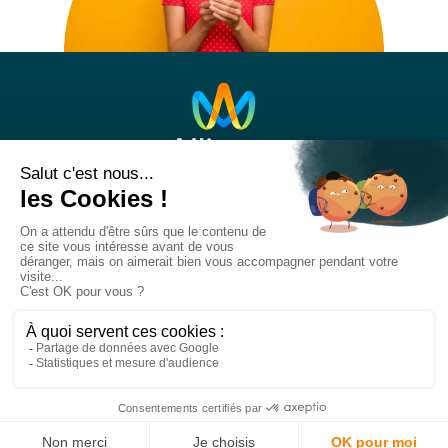
Nos réseaux sociaux
Titre
RS
Liens
RS
Suivre notre actualité
Titre
NL
Lien
Je m'abonne à la newsletter
NL
Tous droits réservés © 2021 Alliance Mozaik
Texte
Mentions légales
Cookies
Liens
Confidentialité